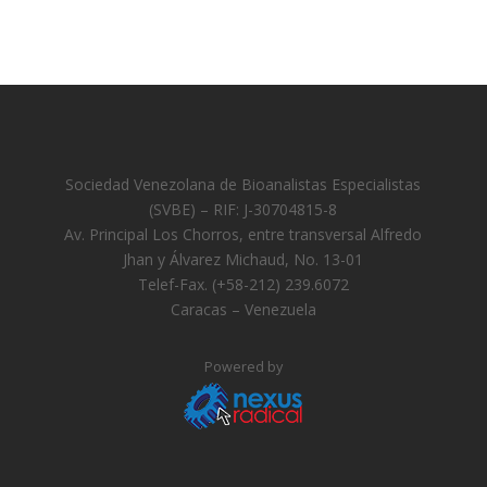
Sociedad Venezolana de Bioanalistas Especialistas
(SVBE) – RIF: J-30704815-8
Av. Principal Los Chorros, entre transversal Alfredo
Jhan y Álvarez Michaud, No. 13-01
Telef-Fax. (+58-212) 239.6072
Caracas – Venezuela
Powered by