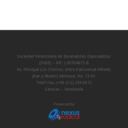
Sociedad Venezolana de Bioanalistas Especialistas
(SVBE) – RIF: J-30704815-8
Av. Principal Los Chorros, entre transversal Alfredo
Jhan y Álvarez Michaud, No. 13-01
Telef-Fax. (+58-212) 239.6072
Caracas – Venezuela
Powered by