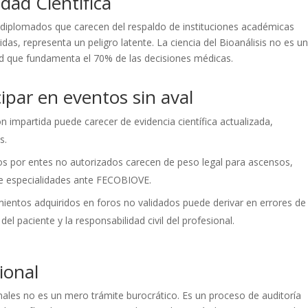
idad Científica
 y diplomados que carecen del respaldo de instituciones académicas
das, representa un peligro latente. La ciencia del Bioanálisis no es u
alud que fundamenta el 70% de las decisiones médicas.
ipar en eventos sin aval
n impartida puede carecer de evidencia científica actualizada,
s.
idos por entes no autorizados carecen de peso legal para ascensos,
de especialidades ante FECOBIOVE.
imientos adquiridos en foros no validados puede derivar en errores de
l paciente y la responsabilidad civil del profesional.
cional
ionales no es un mero trámite burocrático. Es un proceso de auditoría