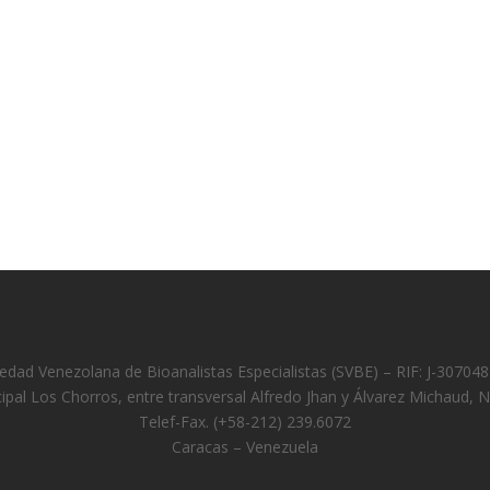
edad Venezolana de Bioanalistas Especialistas (SVBE) – RIF: J-30704
cipal Los Chorros, entre transversal Alfredo Jhan y Álvarez Michaud, 
Telef-Fax. (+58-212) 239.6072
Caracas – Venezuela