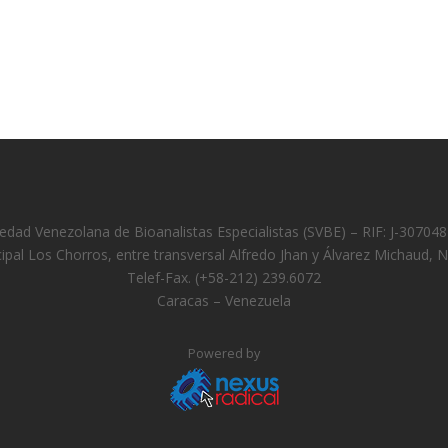
edad Venezolana de Bioanalistas Especialistas (SVBE) – RIF: J-30704
cipal Los Chorros, entre transversal Alfredo Jhan y Álvarez Michaud, 
Telef-Fax. (+58-212) 239.6072
Caracas – Venezuela
Powered by